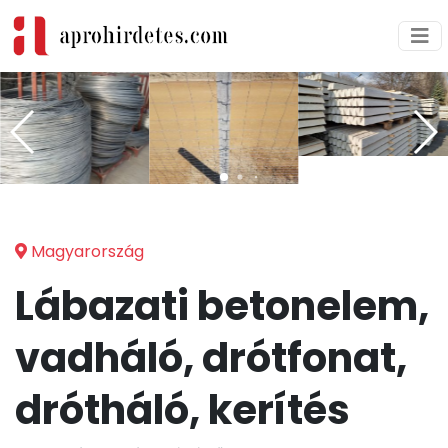
Magyarország
Lábazati betonelem,
vadháló, drótfonat,
drótháló, kerítés