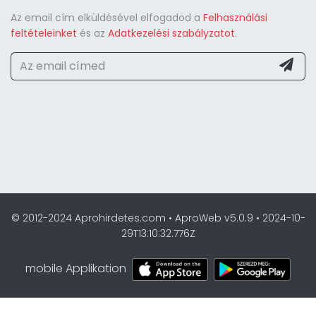
Az email cím elküldésével elfogadod a
Felhasználási
feltételeinket
és az
Adatkezelési szabályzatot
.
© 2012-2024 Aprohirdetes.com • AproWeb v5.0.9 • 2024-10-
29T13:10:32.776Z
mobile Applikation