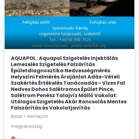
AQUAPOL : Aquapol Szigetelés Injektálás
Lemezelés Szigetelés Falzárítás
Épületdiagnosztika Nedvességmérés
Helyszíni Felmérés Árajánlat Adás-Vételi
Szakértés Értékelés Tanácsadás - Vizes Fal
Nedves Dohos Salétromos Épület Pince,
Salétrom Penész Talajvíz Málló Vakolat:
Utólagos Szigetelés Akár Roncsolás Mentes
Falszárítás és Vakolatjavítás
Basar • Gemischt
magyarorszag