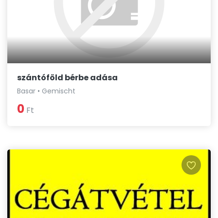
szántóföld bérbe adása
Basar • Gemischt
0
Ft