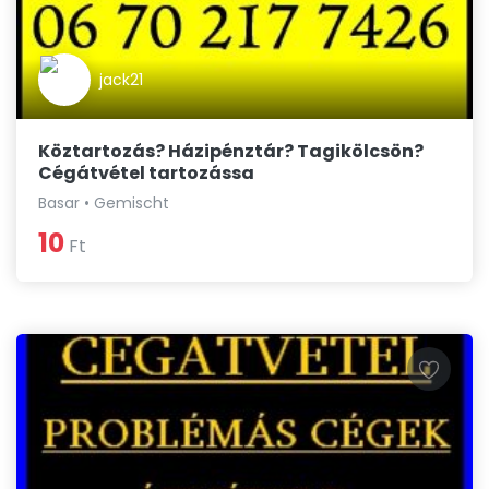
jack21
Köztartozás? Házipénztár? Tagikölcsön?
Cégátvétel tartozássa
Basar • Gemischt
10
Ft