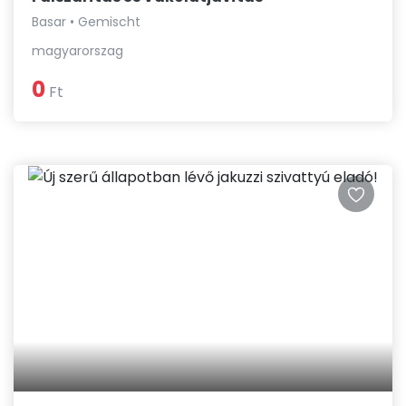
Basar • Gemischt
magyarorszag
0
Ft