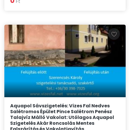
0
Ft
Aquapol Sávszigetelés: Vizes Fal Nedves
Salétromos Épület Pince Salétrom Penész
Talajvíz Málló Vakolat: Utólagos Aquapol
Szigetelés Akár Roncsolás Mentes
Falszárítás és Vakolatjavítás