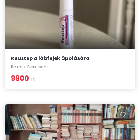
Reustep a lábfejek ápolására
Basar • Gemischt
9900
Ft