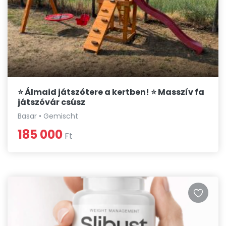
⭐ Álmaid játszótere a kertben! ⭐ Masszív fa
játszóvár csúsz
Basar • Gemischt
185 000
Ft