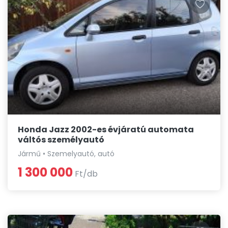
Honda Jazz 2002-es évjáratú automata
váltós személyautó
Jármű • Szemelyautó, autó
1 300 000
Ft/db