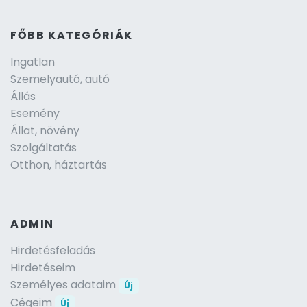
FŐBB KATEGÓRIÁK
Ingatlan
Szemelyautó, autó
Állás
Esemény
Állat, növény
Szolgáltatás
Otthon, háztartás
ADMIN
Hirdetésfeladás
Hirdetéseim
Személyes adataim
Új
Cégeim
Új