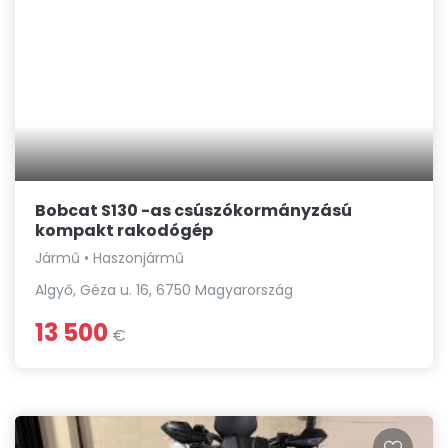
Bobcat S130 -as csúszókormányzású
kompakt rakodógép
Jármű • Haszonjármű
Algyő, Géza u. 16, 6750 Magyarország
13 500
€