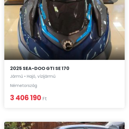
2025 SEA-DOO GTI SE 170
Jármű • Hajó, vízijármű
Németország
3 406 190
Ft