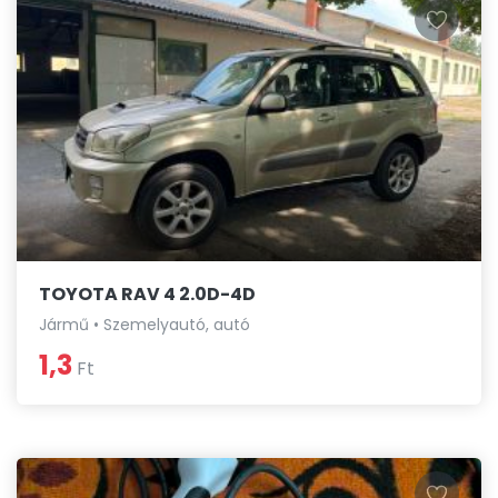
TOYOTA RAV 4 2.0D-4D
Jármű • Szemelyautó, autó
1,3
Ft