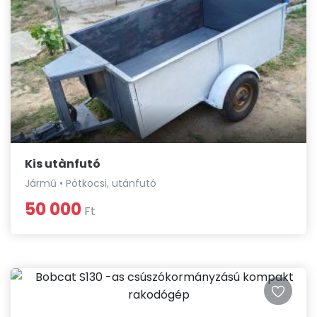
Kis utànfutó
Jármű • Pótkocsi, utánfutó
50 000
Ft