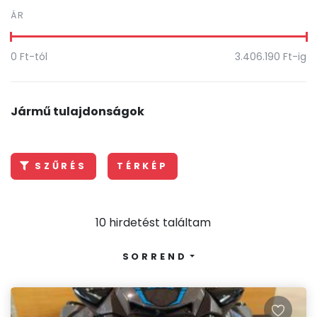
ÁR
0
Ft-tól
3.406.190
Ft-ig
Jármű tulajdonságok
SZŰRÉS
TÉRKÉP
10 hirdetést találtam
SORREND