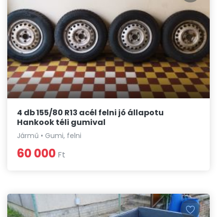
4 db 155/80 R13 acél felni jó állapotu
Hankook téli gumival
Jármű • Gumi, felni
60 000
Ft