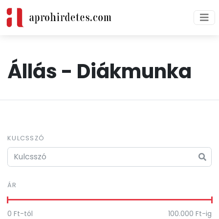
Állás -
Diákmunka
KULCSSZÓ
ÁR
0
Ft-tól
100.000
Ft-ig