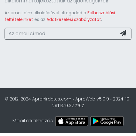
alkalommal tájékoztatlak az újdonságokról!
Az email cím elküldésével elfogadod a
Felhasználási
feltételeinket
és az
Adatkezelési szabályzatot
.
© 2012-2024 Aprohirdetes.com • AproWeb v5.0.9 • 2024-10-
29T13:10:32.776Z
Mobil alkalmazás