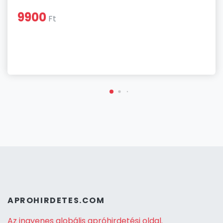
9900
Ft
APROHIRDETES.COM
Az ingyenes globális apróhirdetési oldal.