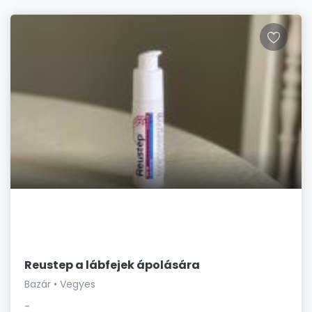
Reustep a lábfejek ápolására
Bazár • Vegyes
-