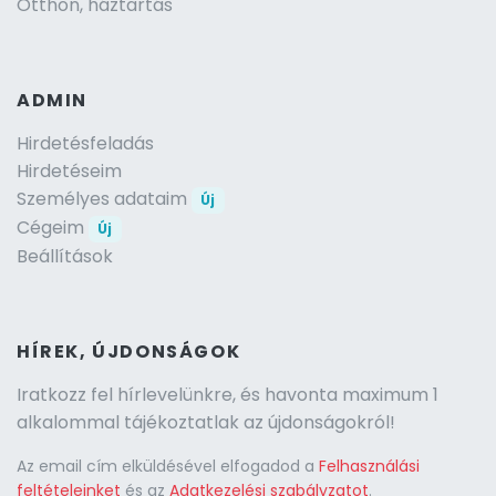
Otthon, háztartás
ADMIN
Hirdetésfeladás
Hirdetéseim
Személyes adataim
Új
Cégeim
Új
Beállítások
HÍREK, ÚJDONSÁGOK
Iratkozz fel hírlevelünkre, és havonta maximum 1
alkalommal tájékoztatlak az újdonságokról!
Az email cím elküldésével elfogadod a
Felhasználási
feltételeinket
és az
Adatkezelési szabályzatot
.