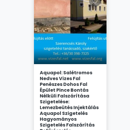
Aquapol: Salétromos
Nedves Vizes Fal
Penészes Dohos Fal
Épület Pince Bontás
Nélküli Falszárítása
Szigetelése:
Lemezbeütés Injektálás
Aquapol Szigetelés
Hagyományos
Szigetelés Falszárítás