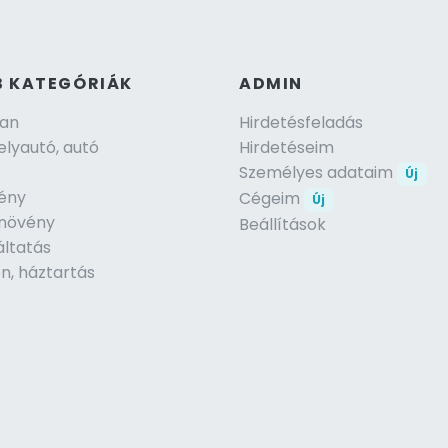
B KATEGÓRIÁK
ADMIN
lan
Hirdetésfeladás
lyautó, autó
Hirdetéseim
Személyes adataim
Új
ény
Cégeim
Új
, növény
Beállítások
áltatás
n, háztartás