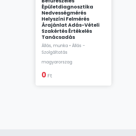
Befűrészelés
Épületdiagnosztika
Nedvességmérés
Helyszíni Felmérés
Árajánlat Adás-Vételi
Szakértés Értékelés
Tanácsadás
Állás, munka • Állás -
Szolgáltatás
magyarorszag
0
Ft