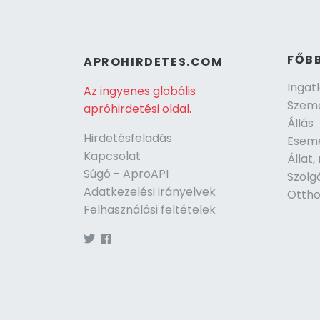
FŐB
APROHIRDETES.COM
Ingat
Az ingyenes globális
Szeme
apróhirdetési oldal.
Állás
Hirdetésfeladás
Esem
Kapcsolat
Állat
Súgó - AproAPI
Szolg
Adatkezelési irányelvek
Ottho
Felhasználási feltételek