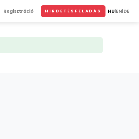
|
|
Regisztráció
HU
EN
DE
HIRDETÉSFELADÁS