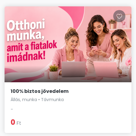
100% biztos jövedelem
Állás, munka • Távmunka
-
0
Ft