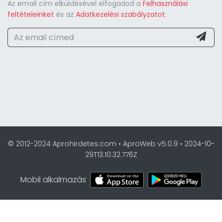
Az email cím elküldésével elfogadod a
Felhasználási
feltételeinket
és az
Adatkezelési szabályzatot
.
© 2012-2024 Aprohirdetes.com • AproWeb v5.0.9 • 2024-10-
29T13:10:32.776Z
Mobil alkalmazás