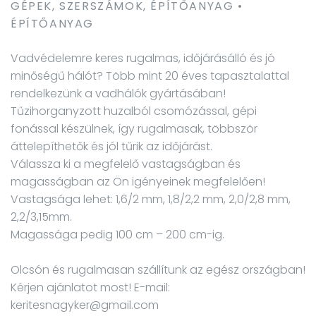
GÉPEK, SZERSZÁMOK, ÉPÍTŐANYAG •
ÉPÍTŐANYAG
Vadvédelemre keres rugalmas, időjárásálló és jó
minőségű hálót? Több mint 20 éves tapasztalattal
rendelkezünk a vadhálók gyártásában!
Tűzihorganyzott huzalból csomózással, gépi
fonással készülnek, így rugalmasak, többször
áttelepíthetők és jól tűrik az időjárást.
Válassza ki a megfelelő vastagságban és
magasságban az Ön igényeinek megfelelően!
Vastagsága lehet: 1,6/2 mm, 1,8/2,2 mm, 2,0/2,8 mm,
2,2/3,15mm.
Magassága pedig 100 cm – 200 cm-ig.
Olcsón és rugalmasan szállítunk az egész országban!
Kérjen ajánlatot most! E-mail:
keritesnagyker@gmail.com