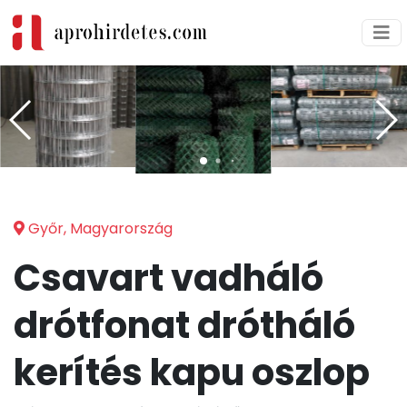
Győr, Magyarország
Csavart vadháló
drótfonat drótháló
kerítés kapu oszlop