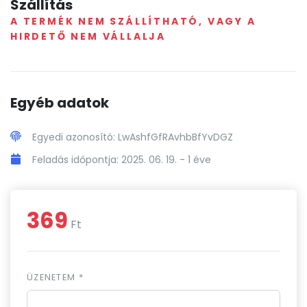
Szállítás
A TERMÉK NEM SZÁLLÍTHATÓ, VAGY A
HIRDETŐ NEM VÁLLALJA
Egyéb adatok
Egyedi azonosító: LwAshfGfRAvhbBfYvDGZ
Feladás időpontja: 2025. 06. 19. -
1 éve
369
Ft
ÜZENETEM *