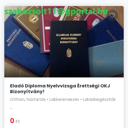
Eladó Diploma Nyelvvizsga Érettségi OKJ
Bizonyítvány!
Otthon, háztartás • Lakberendezés • Lakáskiegészítők
-
0
Ft