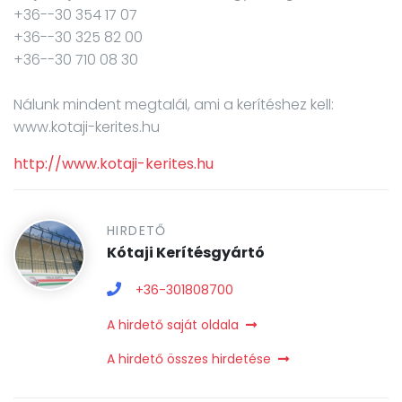
+36--30 354 17 07
+36--30 325 82 00
+36--30 710 08 30
Nálunk mindent megtalál, ami a kerítéshez kell:
www.kotaji-kerites.hu
http://www.kotaji-kerites.hu
HIRDETŐ
Kótaji Kerítésgyártó
+36-301808700
A hirdető saját oldala
A hirdető összes hirdetése