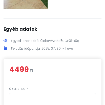
Egyéb adatok
Egyedi azonosító: 0iakeVWnBc5UQF0lsx0q
Feladás időpontja: 2025. 07. 30. -
1 éve
4499
Ft
ÜZENETEM *