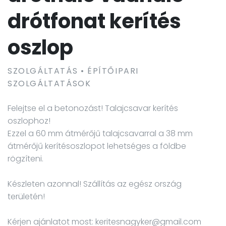
drótfonat kerítés
oszlop
SZOLGÁLTATÁS • ÉPÍTŐIPARI
SZOLGÁLTATÁSOK
Felejtse el a betonozást! Talajcsavar kerítés
oszlophoz!
Ezzel a 60 mm átmérőjű talajcsavarral a 38 mm
átmérőjű kerítésoszlopot lehetséges a földbe
rögzíteni.
Készleten azonnal! Szállítás az egész ország
területén!
Kérjen ajánlatot most: keritesnagyker@gmail.com