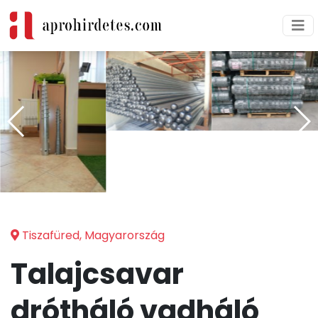
Tiszafüred, Magyarország
Talajcsavar
drótháló vadháló