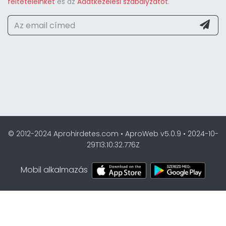
feltételeinket
és az
Adatkezelési szabályzatot
.
© 2012-2024 Aprohirdetes.com • AproWeb v5.0.9 • 2024-10-
29T13:10:32.776Z
Mobil alkalmazás