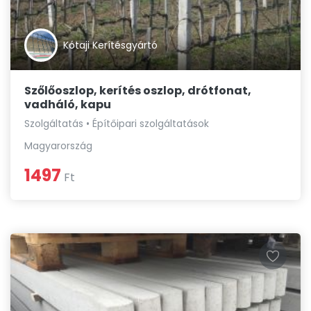
Kótaji Kerítésgyártó
Szőlőoszlop, kerítés oszlop, drótfonat,
vadháló, kapu
Szolgáltatás • Építőipari szolgáltatások
Magyarország
1497
Ft