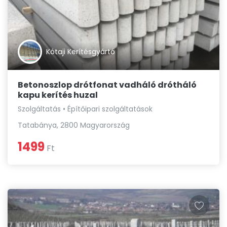
Kótaji Kerítésgyártó
Betonoszlop drótfonat vadháló drótháló
kapu kerítés huzal
Szolgáltatás • Építőipari szolgáltatások
Tatabánya, 2800 Magyarország
1499
Ft