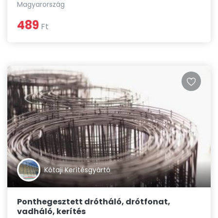
Magyarország
489
Ft
Kótaji Kerítésgyártó
Ponthegesztett drótháló, drótfonat,
vadháló, kerítés