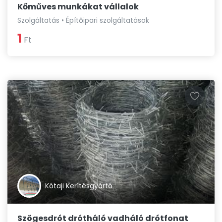
Kőműves munkákat vállalok
Szolgáltatás • Építőipari szolgáltatások
1
Ft
Kótaji Kerítésgyártó
Szögesdrót drótháló vadháló drótfonat