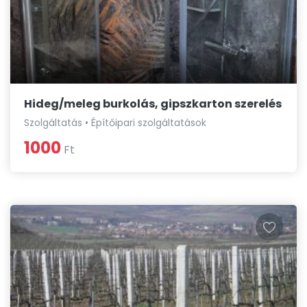
Hideg/meleg burkolás, gipszkarton szerelés
Szolgáltatás • Építőipari szolgáltatások
1000
Ft