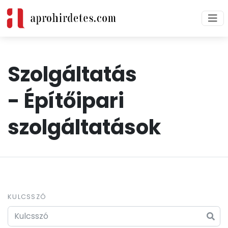
Szolgáltatás
-
Építőipari
szolgáltatások
KULCSSZÓ