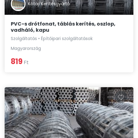
Kótaji Kerítésgyártó
PVC-s drótfonat, táblás kerítés, oszlop,
vadháló, kapu
Szolgáltatás • Építőipari szolgáltatások
Magyarország
819
Ft