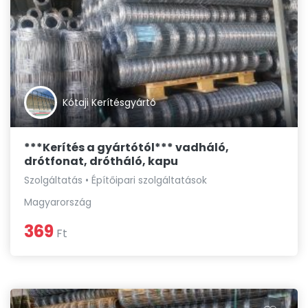
Kótaji Kerítésgyártó
***Kerítés a gyártótól*** vadháló,
drótfonat, drótháló, kapu
Szolgáltatás • Építőipari szolgáltatások
Magyarország
369
Ft