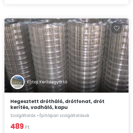
Kótaji Kerítésgyártó
Hegesztett drótháló, drótfonat, drót
kerítés, vadháló, kapu
Szolgáltatás • Építőipari szolgáltatások
489
Ft