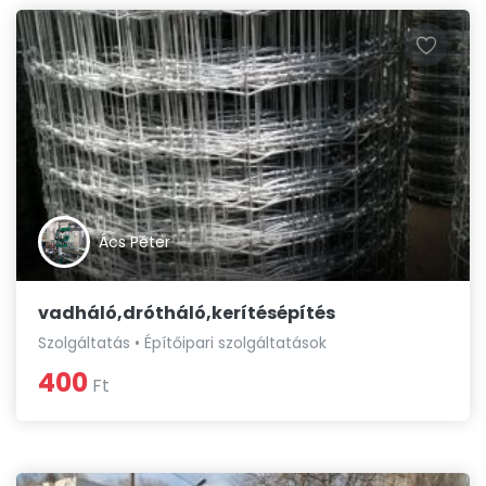
Ács Péter
vadháló,drótháló,kerítésépítés
Szolgáltatás • Építőipari szolgáltatások
400
Ft