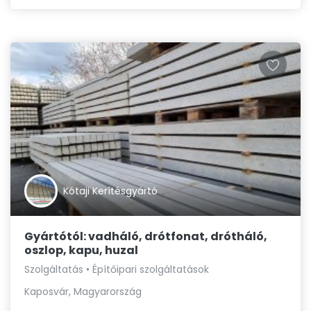
Kótaji Kerítésgyártó
Gyártótól: vadháló, drótfonat, drótháló,
oszlop, kapu, huzal
Szolgáltatás • Építőipari szolgáltatások
Kaposvár, Magyarország