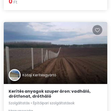
0
Ft
Kótaji Kerítésgyártó
Kerítés anyagok szuper áron: vadháló,
drótfonat, drótháló
Szolgáltatás • Építőipari szolgáltatások