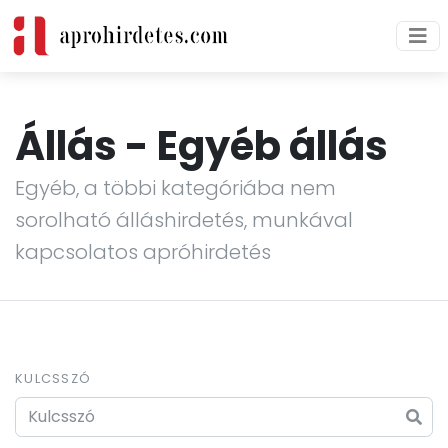
Állás -
Egyéb állás
Egyéb, a többi kategóriába nem
sorolható álláshirdetés, munkával
kapcsolatos apróhirdetés
KULCSSZÓ