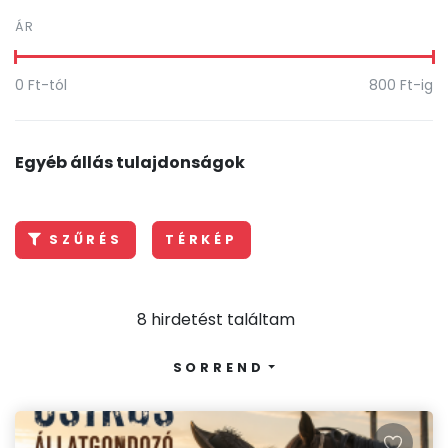
ÁR
0
Ft-tól
800
Ft-ig
Egyéb állás tulajdonságok
SZŰRÉS
TÉRKÉP
8 hirdetést találtam
SORREND