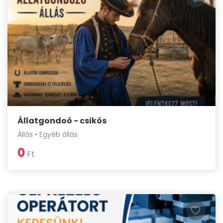
Állatgondoó - csikós
Állás • Egyéb állás
0
Ft