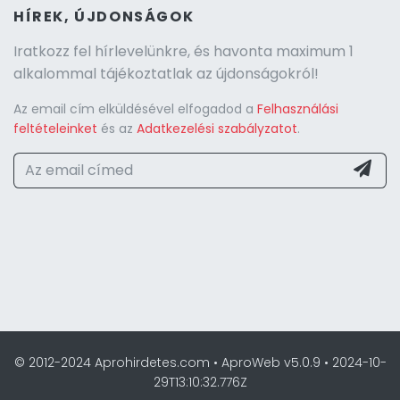
HÍREK, ÚJDONSÁGOK
Iratkozz fel hírlevelünkre, és havonta maximum 1
alkalommal tájékoztatlak az újdonságokról!
Az email cím elküldésével elfogadod a
Felhasználási
feltételeinket
és az
Adatkezelési szabályzatot
.
© 2012-2024 Aprohirdetes.com • AproWeb v5.0.9 • 2024-10-
29T13:10:32.776Z