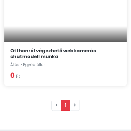
Otthonról végezhető webkamerás
chatmodell munka
Állás • Egyéb állás
0
Ft
1