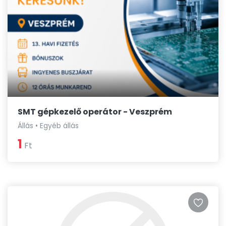
SMT gépkezelő operátor - Veszprém
Állás • Egyéb állás
1
Ft