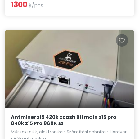
1300
$/pcs
Antminer z15 420k zcash Bitmain z15 pro
840k z15 Pro 860K sz
Műszaki cikk, elektronika • Számítástechnika • Hardver
• Hálózati eszköz