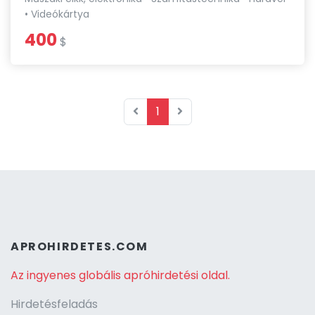
• Videókártya
400
$
1
APROHIRDETES.COM
Az ingyenes globális apróhirdetési oldal.
Hirdetésfeladás