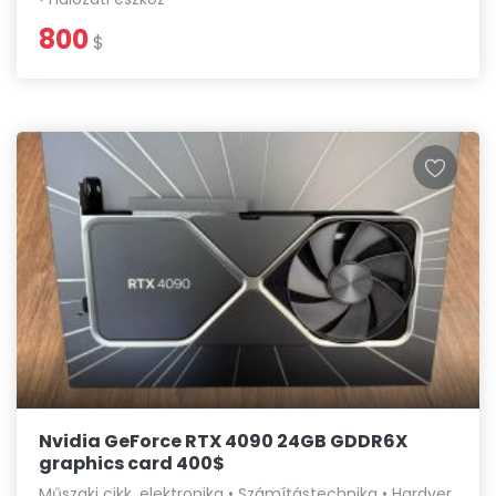
800
$
Nvidia GeForce RTX 4090 24GB GDDR6X
graphics card 400$
Műszaki cikk, elektronika • Számítástechnika • Hardver