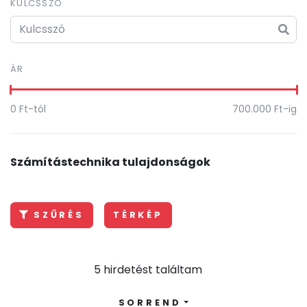
KULCSSZÓ
ÁR
0
Ft-tól
700.000
Ft-ig
Számítástechnika tulajdonságok
SZŰRÉS
TÉRKÉP
5 hirdetést találtam
SORREND