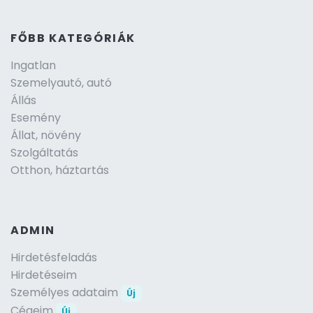
FŐBB KATEGÓRIÁK
Ingatlan
Szemelyautó, autó
Állás
Esemény
Állat, növény
Szolgáltatás
Otthon, háztartás
ADMIN
Hirdetésfeladás
Hirdetéseim
Személyes adataim
Új
Cégeim
Új