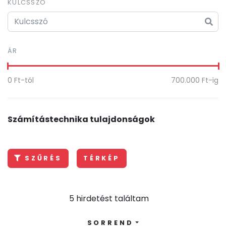
KULCSSZÓ
ÁR
0
Ft-tól
700.000
Ft-ig
Számítástechnika tulajdonságok
SZŰRÉS
TÉRKÉP
5 hirdetést találtam
SORREND