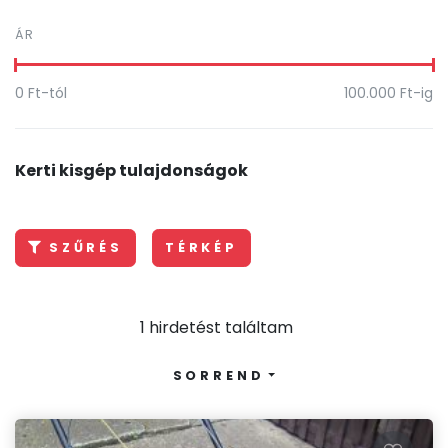
ÁR
0
Ft-tól
100.000
Ft-ig
Kerti kisgép tulajdonságok
SZŰRÉS
TÉRKÉP
1 hirdetést találtam
SORREND