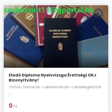
Eladó Diploma Nyelvvizsga Érettségi OKJ
Bizonyítvány!
Otthon, háztartás • Lakberendezés • Lakáskiegészítők
-
0
Ft