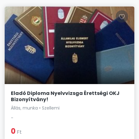
Eladó Diploma Nyelvvizsga Érettségi OKJ
Bizonyítvány!
Állás, munka • Szellemi
-
0
Ft