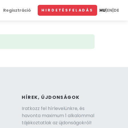
|
|
Regisztráció
HU
EN
DE
HIRDETÉSFELADÁS
HÍREK, ÚJDONSÁGOK
Iratkozz fel hírlevelünkre, és
havonta maximum 1 alkalommal
tájékoztatlak az újdonságokról!