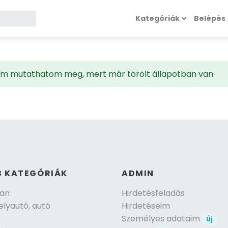
Kategóriák
Belépés
 nem mutathatom meg, mert már törölt állapotban van
B KATEGÓRIÁK
ADMIN
lan
Hirdetésfeladás
lyautó, autó
Hirdetéseim
Személyes adataim
Új