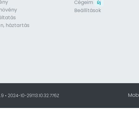
ény
Cégeim
Új
, növény
Beállítások
áltatás
n, háztartás
Mobi
 • 2024-10-29T13:10:32.776Z