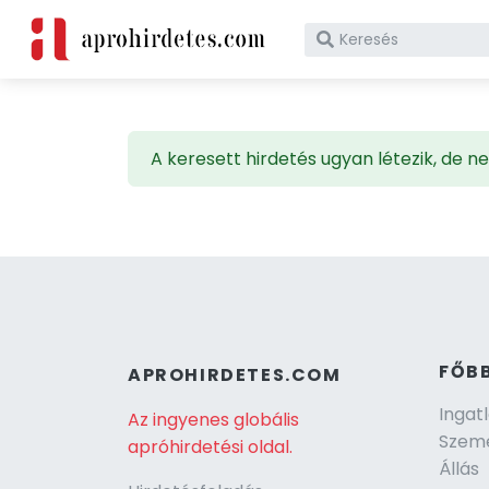
Mit vennél ma?
A keresett hirdetés ugyan létezik, de
FŐB
APROHIRDETES.COM
Ingat
Az ingyenes globális
Szeme
apróhirdetési oldal.
Állás