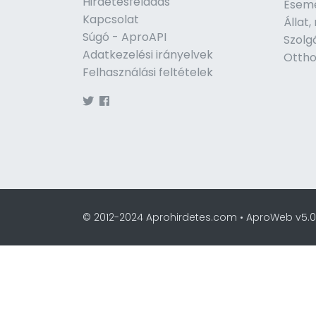
Hirdetésfeladás
Esem
Kapcsolat
Állat
Súgó - AproAPI
Szolg
Adatkezelési irányelvek
Ottho
Felhasználási feltételek
© 2012-2024 Aprohirdetes.com • AproWeb v5.0.9