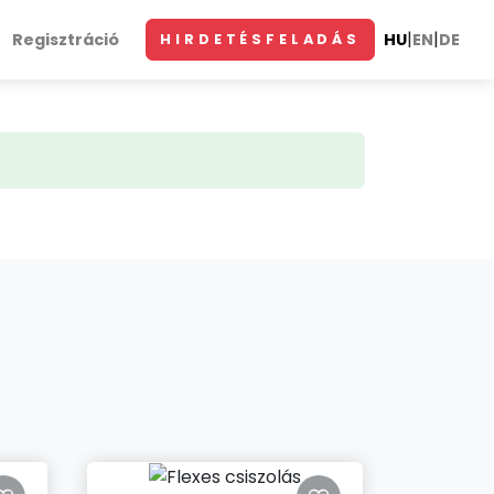
|
|
Regisztráció
HU
EN
DE
HIRDETÉSFELADÁS