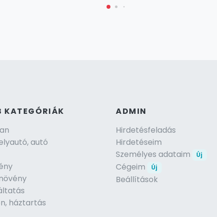
B KATEGÓRIÁK
ADMIN
lan
Hirdetésfeladás
lyautó, autó
Hirdetéseim
Személyes adataim
Új
ény
Cégeim
Új
, növény
Beállítások
áltatás
n, háztartás