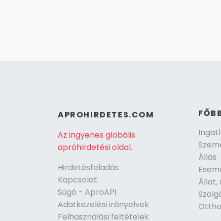
FŐB
APROHIRDETES.COM
Ingat
Az ingyenes globális
Szeme
apróhirdetési oldal.
Állás
Hirdetésfeladás
Esem
Kapcsolat
Állat
Súgó - AproAPI
Szolg
Adatkezelési irányelvek
Ottho
Felhasználási feltételek