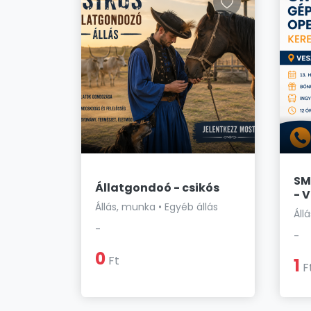
SM
Állatgondoó - csikós
- 
Állás, munka • Egyéb állás
Áll
-
-
0
Ft
1
F