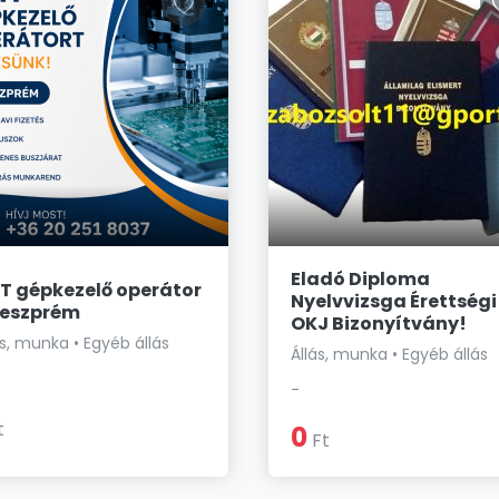
Eladó Diploma
T gépkezelő operátor
Nyelvvizsga Érettségi
Veszprém
OKJ Bizonyítvány!
ás, munka • Egyéb állás
Állás, munka • Egyéb állás
-
t
0
Ft