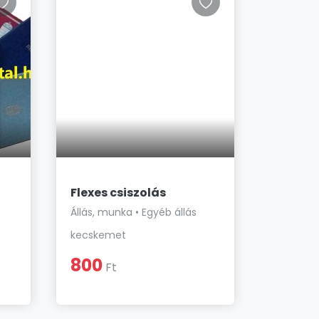
Eladó É
Flexes csiszolás
Nyelvv
Bizony
Állás, munka • Egyéb állás
Állás, mu
kecskemet
-
800
Ft
1
Ft