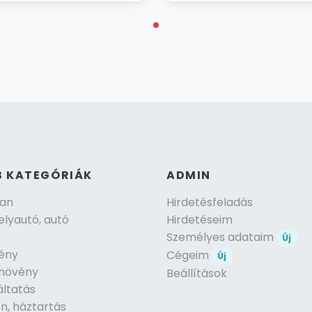
B KATEGÓRIÁK
ADMIN
lan
Hirdetésfeladás
lyautó, autó
Hirdetéseim
Személyes adataim
Új
ény
Cégeim
Új
, növény
Beállítások
áltatás
n, háztartás