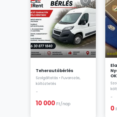
El
Teherautóbérlés
Ny
OK
Szolgáltatás • Fuvarozás,
Szo
költöztetés
köl
-
-
10 000
Ft/nap
0