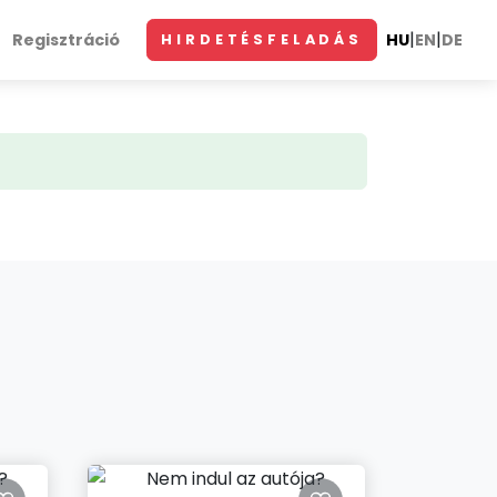
|
|
Regisztráció
HU
EN
DE
HIRDETÉSFELADÁS