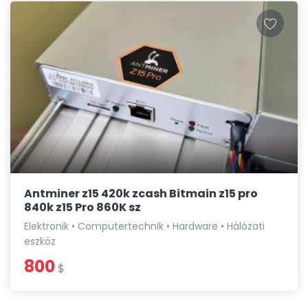
Antminer z15 420k zcash Bitmain z15 pro
840k z15 Pro 860K sz
Elektronik • Computertechnik • Hardware • Hálózati
eszköz
800
$