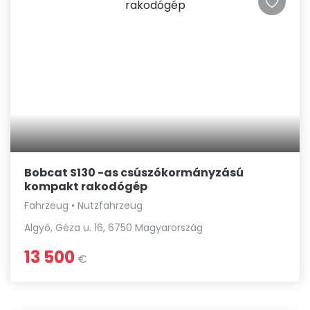
Bobcat S130 -as csúszókormányzású
kompakt rakodógép
Fahrzeug • Nutzfahrzeug
Algyő, Géza u. 16, 6750 Magyarország
13 500
€