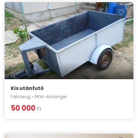
Kis utànfutó
Fahrzeug • PKW-Anhänger
50 000
Ft