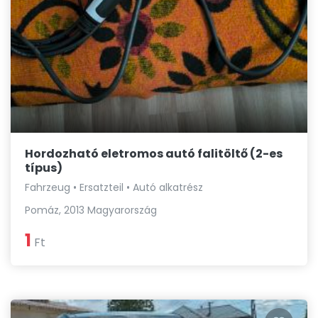
Hordozható eletromos autó falitöltő (2-es
típus)
Fahrzeug • Ersatzteil • Autó alkatrész
Pomáz, 2013 Magyarország
1
Ft