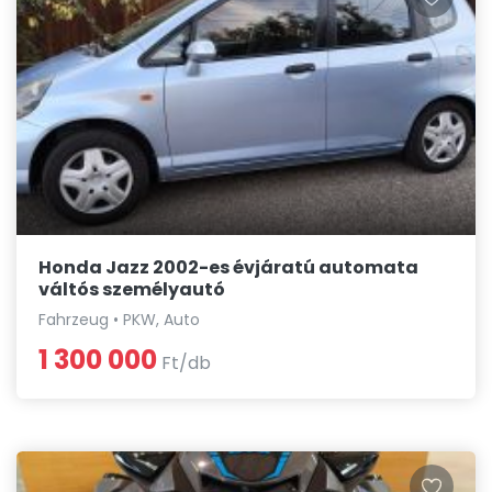
Honda Jazz 2002-es évjáratú automata
váltós személyautó
Fahrzeug • PKW, Auto
1 300 000
Ft/db