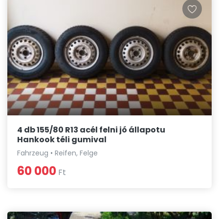
4 db 155/80 R13 acél felni jó állapotu
Hankook téli gumival
Fahrzeug • Reifen, Felge
60 000
Ft