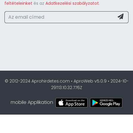
feltételeinket
és az
Adatkezelési szabályzatot
.
© 2012-2024 Aprohirdetes.com • AproWeb v5.0.9 • 2024-10-
29T13:10:32.776Z
mobile Applikation