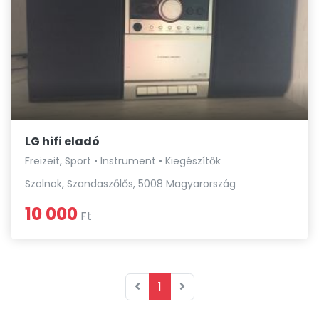
LG hifi eladó
Freizeit, Sport • Instrument • Kiegészítők
Szolnok, Szandaszőlős, 5008 Magyarország
10 000
Ft
1