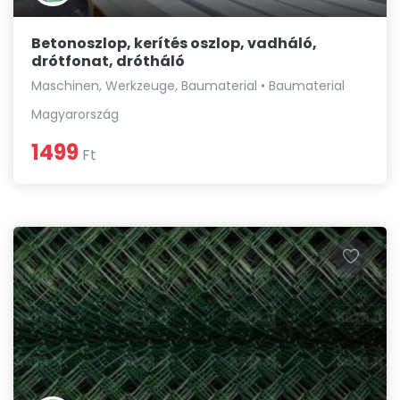
Betonoszlop, kerítés oszlop, vadháló,
drótfonat, drótháló
Maschinen, Werkzeuge, Baumaterial • Baumaterial
Magyarország
1499
Ft