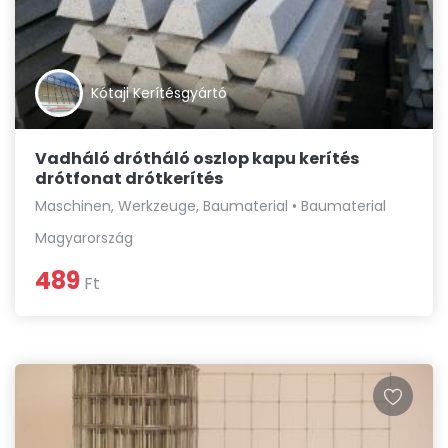
Kótaji Kerítésgyártó
Vadháló drótháló oszlop kapu kerítés
drótfonat drótkerítés
Maschinen, Werkzeuge, Baumaterial • Baumaterial
Magyarország
489
Ft