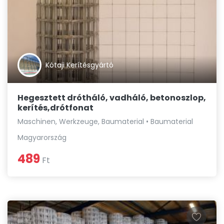
Kótaji Kerítésgyártó
Hegesztett drótháló, vadháló, betonoszlop,
kerítés,drótfonat
Maschinen, Werkzeuge, Baumaterial • Baumaterial
Magyarország
489
Ft