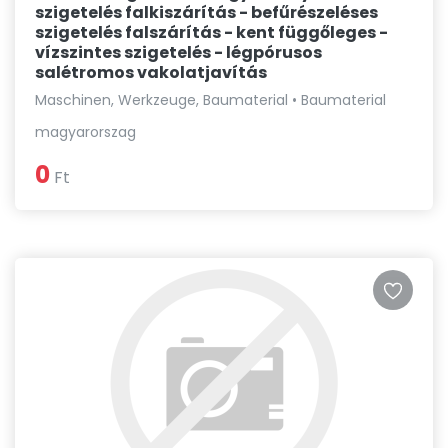
szigetelés falkiszárítás - befűrészeléses
szigetelés falszárítás - kent függőleges -
vízszintes szigetelés - légpórusos
salétromos vakolatjavítás
Maschinen, Werkzeuge, Baumaterial • Baumaterial
magyarorszag
0
Ft