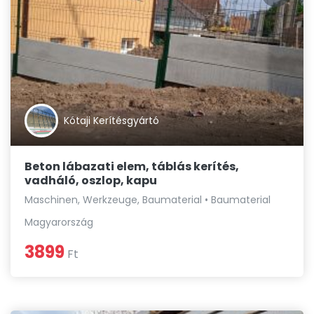
Kótaji Kerítésgyártó
Beton lábazati elem, táblás kerítés,
vadháló, oszlop, kapu
Maschinen, Werkzeuge, Baumaterial • Baumaterial
Magyarország
3899
Ft