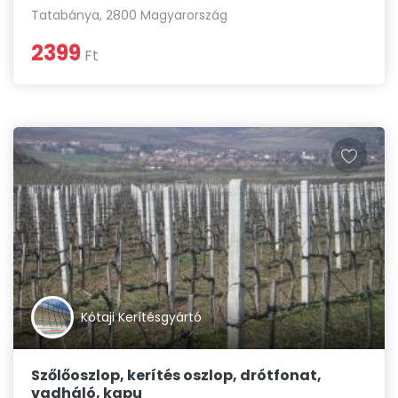
Tatabánya, 2800 Magyarország
2399
Ft
Kótaji Kerítésgyártó
Szőlőoszlop, kerítés oszlop, drótfonat,
vadháló, kapu