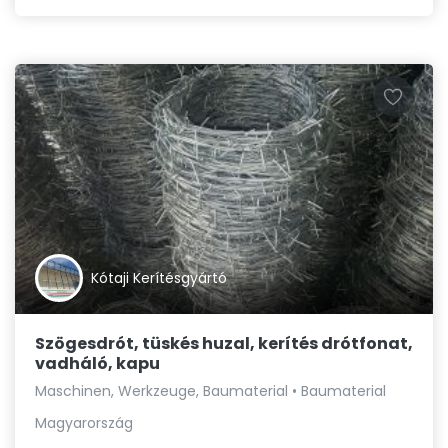
Kótaji Kerítésgyártó
Szögesdrót, tüskés huzal, kerítés drótfonat,
vadháló, kapu
Maschinen, Werkzeuge, Baumaterial • Baumaterial
Magyarország