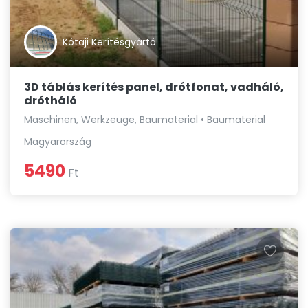
Kótaji Kerítésgyártó
3D táblás kerítés panel, drótfonat, vadháló,
drótháló
Maschinen, Werkzeuge, Baumaterial • Baumaterial
Magyarország
5490
Ft