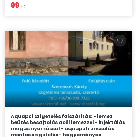
99
Ft
Aquapol szigetelés falszárítás: - lemez
beütés besajtolás acél lemezzel - injektálás
magas nyomással - aquapol roncsolás
mentes szigetelés - hagyományos