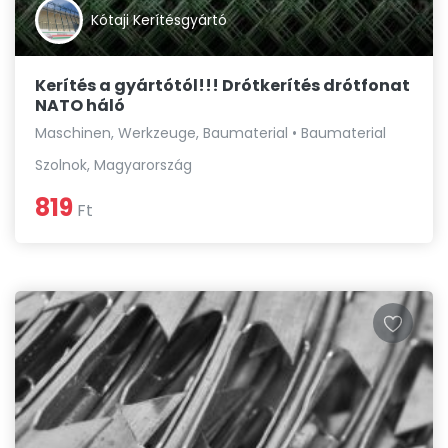
Kótaji Kerítésgyártó
Kerítés a gyártótól!!! Drótkerítés drótfonat
NATO háló
Maschinen, Werkzeuge, Baumaterial • Baumaterial
Szolnok, Magyarország
819
Ft