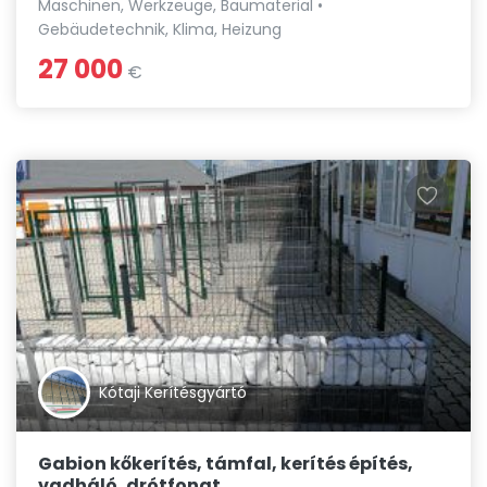
Maschinen, Werkzeuge, Baumaterial •
Gebäudetechnik, Klima, Heizung
27 000
€
Kótaji Kerítésgyártó
Gabion kőkerítés, támfal, kerítés építés,
vadháló, drótfonat