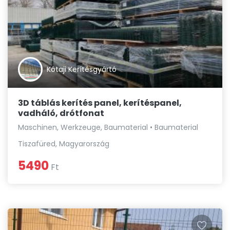
Kótaji Kerítésgyártó
3D táblás kerítés panel, kerítéspanel,
vadháló, drótfonat
Maschinen, Werkzeuge, Baumaterial • Baumaterial
Tiszafüred, Magyarország
5490
Ft