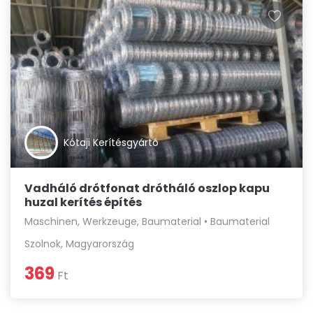
Kótaji Kerítésgyártó
Vadháló drótfonat drótháló oszlop kapu
huzal kerítés építés
Maschinen, Werkzeuge, Baumaterial • Baumaterial
Szolnok, Magyarország
369
Ft