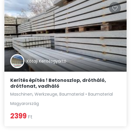
Kótaji Kerítésgyártó
Kerítés építés ! Betonoszlop, drótháló,
drótfonat, vadháló
Maschinen, Werkzeuge, Baumaterial • Baumaterial
Magyarország
2399
Ft