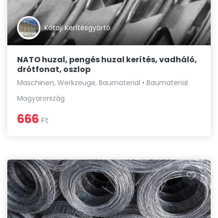
Kótaji Kerítésgyártó
NATO huzal, pengés huzal kerítés, vadháló,
drótfonat, oszlop
Maschinen, Werkzeuge, Baumaterial • Baumaterial
Magyarország
666
Ft