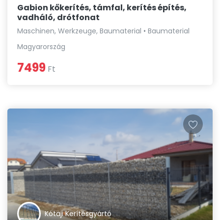
Gabion kőkerítés, támfal, kerítés építés,
vadháló, drótfonat
Maschinen, Werkzeuge, Baumaterial • Baumaterial
Magyarország
7499
Ft
Kótaji Kerítésgyártó