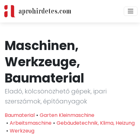
Maschinen,
Werkzeuge,
Baumaterial
Eladó, kölcsönözhető gépek, ipari
szerszámok, építőanyagok
Baumaterial
Garten Kleinmaschine
Arbeitsmaschine
Gebäudetechnik, Klima, Heizung
Werkzeug