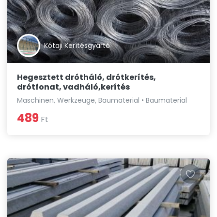
Kótaji Kerítésgyártó
Hegesztett drótháló, drótkerítés,
drótfonat, vadháló,kerítés
Maschinen, Werkzeuge, Baumaterial • Baumaterial
489
Ft