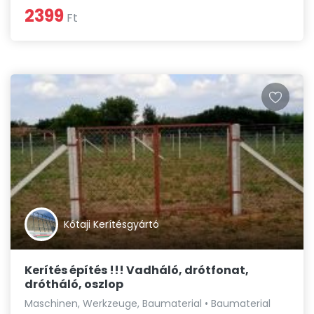
2399
Ft
Kótaji Kerítésgyártó
Kerítés építés !!! Vadháló, drótfonat,
drótháló, oszlop
Maschinen, Werkzeuge, Baumaterial • Baumaterial