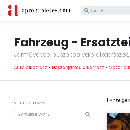
Was würdest du he
Fahrzeug -
Ersatztei
Járművekbe, buszokba való alkatrészek, 
Autó alkatrész
Haszonjármű alkatrész
Motor al
1 Anzeige
SCHLÜSSELWORT