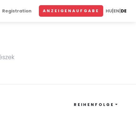
|
|
Registration
HU
EN
DE
ANZEIGENAUFGABE
észek
REIHENFOLGE