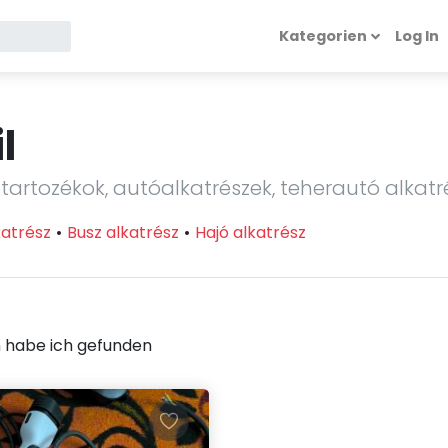
Kategorien
Log In
ute kaufen?
l
tartozékok, autóalkatrészek, teherautó alkatr
katrész
Busz alkatrész
Hajó alkatrész
n habe ich gefunden