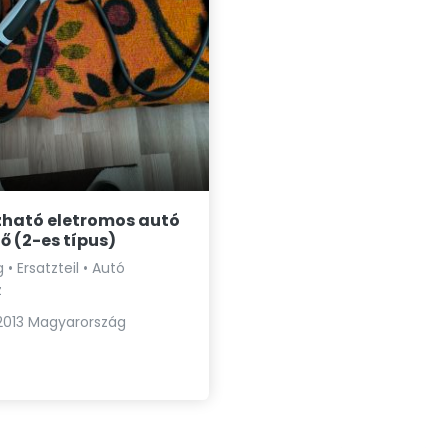
ható eletromos autó
tő (2-es típus)
• Ersatzteil • Autó
z
2013 Magyarország