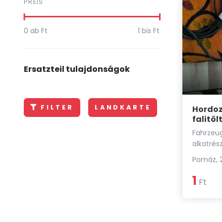
PREIS
0
ab Ft
1
bis Ft
Ersatzteil tulajdonságok
FILTER
LANDKARTE
Hordoz
falitöl
Fahrzeug 
alkatrés
Pomáz, 
1
Ft